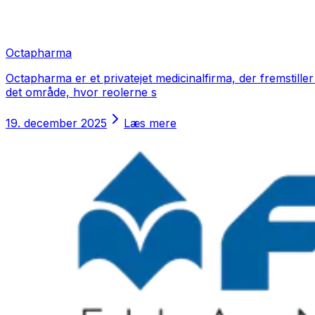
Octapharma
Octapharma er et privatejet medicinalfirma, der fremstill
det område, hvor reolerne s
19. december 2025
Læs mere