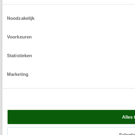
Toestemmingsselectie
Noodzakelijk
Voorkeuren
Statistieken
Marketing
Alles 
Selecti