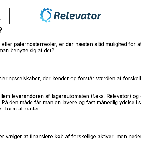
e
?
ler paternosterreoler, er der næsten altid mulighed for a
 man benytte sig af det?
ansieringsselskaber, der kender og forstår værdien af forsk
llem leverandøren af lagerautomaten (f.eks. Relevator) og 
 På den måde får man en lavere og fast månedlig ydelse i st
e i form af renter.
 vælger at finansiere køb af forskellige aktiver, men neden