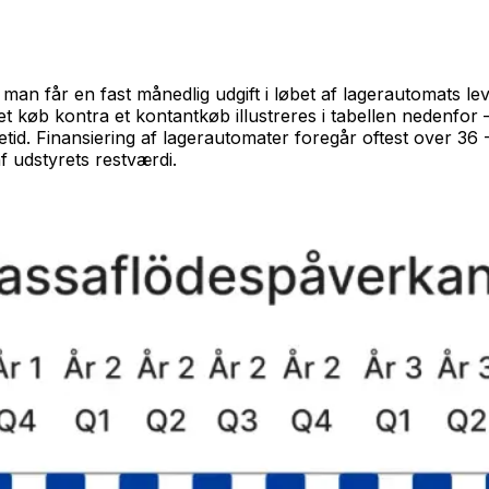
n får en fast månedlig udgift i løbet af lagerautomats levet
t køb kontra et kontantkøb illustreres i tabellen nedenfor 
etid. Finansiering af lagerautomater foregår oftest over 36
f udstyrets restværdi.