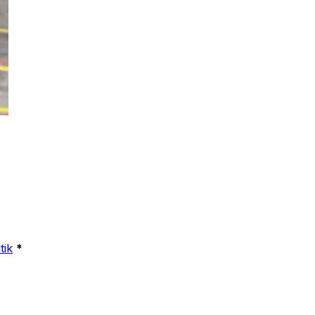
tik
*