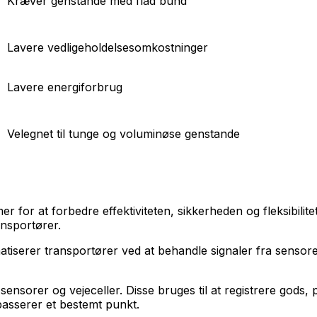
Kræver genstande med flad bund
Lavere vedligeholdelsesomkostninger
Lavere energiforbrug
Velegnet til tunge og voluminøse genstande
for at forbedre effektiviteten, sikkerheden og fleksibilit
ansportører.
tiserer transportører ved at behandle signaler fra senso
nsorer og vejeceller. Disse bruges til at registrere gods, 
passerer et bestemt punkt.