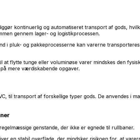
gør kontinuerlig og automatiseret transport af gods, hvilk
mmen gennem lager- og logistikprocessen.
d i pluk- og pakkeprocesserne kan varerne transporteres hu
 at flytte tunge eller voluminøse varer mindskes den fysiske
re på mere værdiskabende opgaver.
C, til transport af forskellige typer gods. De anvendes i ma
aner
egelmæssige genstande, der ikke er egnede til rullbaner.
en stabil overflade, der mindsker risikoen for, at varerne