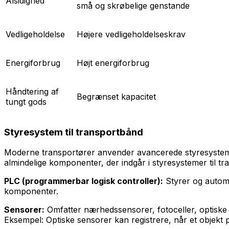
Alsidighed
små og skrøbelige genstande
Vedligeholdelse
Højere vedligeholdelseskrav
Energiforbrug
Højt energiforbrug
Håndtering af
Begrænset kapacitet
tungt gods
Styresystem til transportbånd
Moderne transportører anvender avancerede styresystemer 
almindelige komponenter, der indgår i styresystemer til tr
PLC (programmerbar logisk controller):
Styrer og automa
komponenter.
Sensorer:
Omfatter nærhedssensorer, fotoceller, optiske se
Eksempel: Optiske sensorer kan registrere, når et objekt 