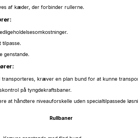
es af kæder, der forbinder rullerne.
ører:
edligeholdelsesomkostninger.
tilpasse.
se genstande.
tører:
l transporteres, kræver en plan bund for at kunne transpor
skontrol på tyngdekraftsbaner.
re at håndtere niveauforskelle uden specialtilpassede løsni
Rullbaner