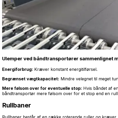
Ulemper ved båndtransportører sammenlignet m
Energiforbrug:
Kræver konstant energitilførsel.
Begrænset vægtkapacitet:
Mindre velegnet til meget tun
Mere følsom over for eventuelle stop:
Hvis båndet af en
båndtransportør mere følsom over for et stop end en rullb
Rullbaner
Rullbaner består af en række roterende ruller og kræver, a