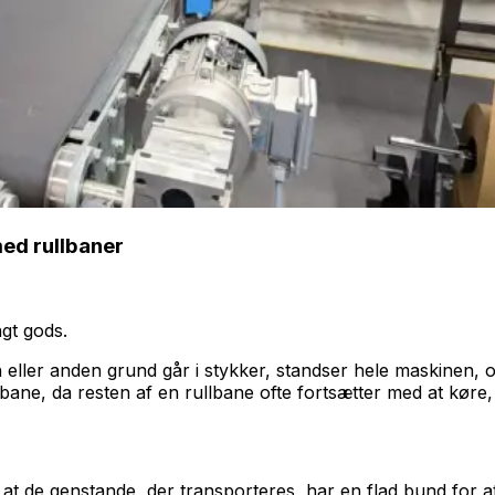
ed rullbaner
gt gods.
 eller anden grund går i stykker, standser hele maskinen, 
ane, da resten af en rullbane ofte fortsætter med at køre, 
t de genstande, der transporteres, har en flad bund for at 