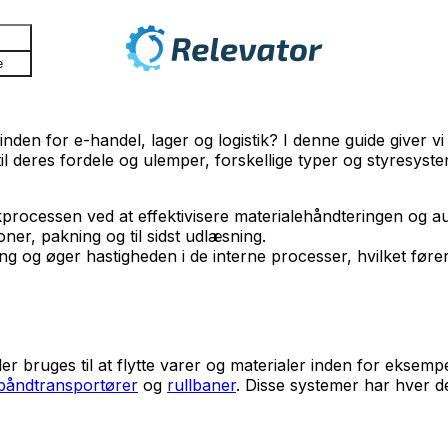
e
inden for e-handel, lager og logistik? I denne guide giver vi 
l deres fordele og ulemper, forskellige typer og styresystem
tikprocessen ved at effektivisere materialehåndteringen og a
oner, pakning og til sidst udlæsning.
og øger hastigheden i de interne processer, hvilket fører 
r bruges til at flytte varer og materialer inden for eksempel
båndtransportører
og
rullbaner
. Disse systemer har hver d