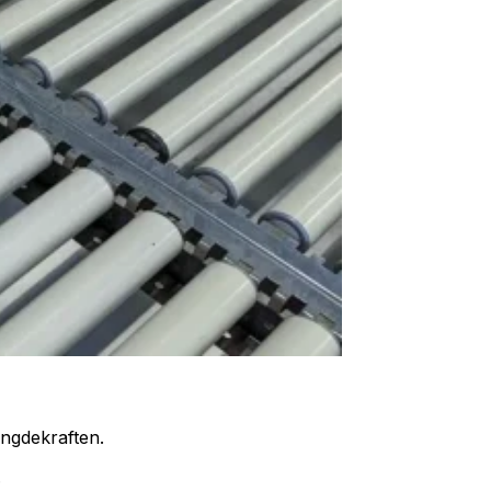
yngdekraften.
.