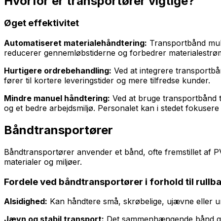
Hvorfor er transportører vigtige?
Øget effektivitet
Automatiseret materialehåndtering:
Transportbånd mulig
reducerer gennemløbstiderne og forbedrer materialestrø
Hurtigere ordrebehandling:
Ved at integrere transportbån
fører til kortere leveringstider og mere tilfredse kunder.
Mindre manuel håndtering:
Ved at bruge transportbånd til
og et bedre arbejdsmiljø. Personalet kan i stedet fokuse
Båndtransportører
Båndtransportører anvender et bånd, ofte fremstillet af PV
materialer og miljøer.
Fordele ved båndtransportører i forhold til rullb
Alsidighed:
Kan håndtere små, skrøbelige, ujævne eller ur
Jævn og stabil transport:
Det sammenhængende bånd giver 