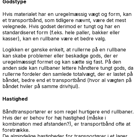
Godstype
Hvis materialet har en uregelmæssig vægt og form, kan
et transportbånd, som tidligere nævnt, være det mest
velegnede. Hvis godset derimod er tungt og har en
standardiseret form (f.eks. hele paller, bakker eller
kasser), kan en rullbane være et bedre valg.
Logikken er ganske enkelt, at rullerne på en rullbane
kan skabe problemer eller beskadige gods, der er
uregelmæssigt formet og kan sætte sig fast. På den
anden side kan rullbaner lettere håndtere tungt gods, da
rullerne fordeler den samlede totalvægt, der er lastet på
båndet, bedre end et transportbånd (hvor al vægten på
båndet hviler på samme drivhjul).
Hastighed
Båndtransportører er som regel hurtigere end rullbaner.
Hvis der er behov for høj hastighed (måske i
kombination med afstanden?), er transportbånd ofte at
foretrække.
De almindelige hastigheder for transportører i et lager