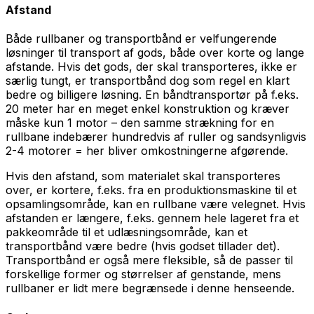
Afstand
Både rullbaner og transportbånd er velfungerende
løsninger til transport af gods, både over korte og lange
afstande. Hvis det gods, der skal transporteres, ikke er
særlig tungt, er transportbånd dog som regel en klart
bedre og billigere løsning. En båndtransportør på f.eks.
20 meter har en meget enkel konstruktion og kræver
måske kun 1 motor – den samme strækning for en
rullbane indebærer hundredvis af ruller og sandsynligvis
2-4 motorer = her bliver omkostningerne afgørende.
Hvis den afstand, som materialet skal transporteres
over, er kortere, f.eks. fra en produktionsmaskine til et
opsamlingsområde, kan en rullbane være velegnet. Hvis
afstanden er længere, f.eks. gennem hele lageret fra et
pakkeområde til et udlæsningsområde, kan et
transportbånd være bedre (hvis godset tillader det).
Transportbånd er også mere fleksible, så de passer til
forskellige former og størrelser af genstande, mens
rullbaner er lidt mere begrænsede i denne henseende.