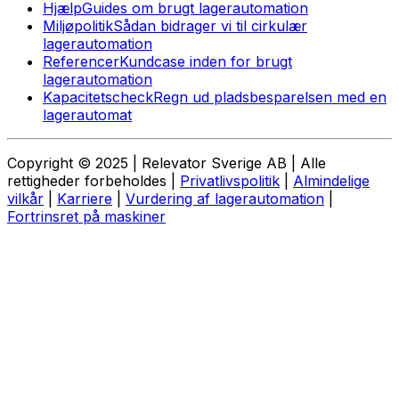
Hjælp
Guides om brugt lagerautomation
Miljøpolitik
Sådan bidrager vi til cirkulær
lagerautomation
Referencer
Kundcase inden for brugt
lagerautomation
Kapacitetscheck
Regn ud pladsbesparelsen med en
lagerautomat
Copyright © 2025 | Relevator Sverige AB | Alle
rettigheder forbeholdes |
Privatlivspolitik
|
Almindelige
vilkår
|
Karriere
|
Vurdering af lagerautomation
|
Fortrinsret på maskiner