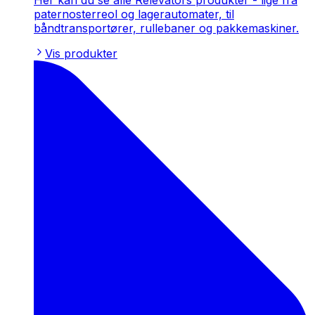
Her kan du se alle Relevators produkter - lige fra
paternosterreol og lagerautomater, til
båndtransportører, rullebaner og pakkemaskiner.
Vis produkter