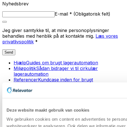
Nyhedsbrev
E-mail
*
(
Obligatorisk felt
)
Jeg giver samtykke til, at mine personoplysninger
behandles med henblik på at kontakte mig.
Læs vores
privatlivspolitik
*
Send
Hjælp
Guides om brugt lagerautomation
Miljøpolitik
Sådan bidrager vi til cirkulær
lagerautomation
Referencer
Kundcase inden for brugt
lagerautomation
Kapacitetscheck
Regn ud pladsbesparelsen med en
lagerautomat
Deze website maakt gebruik van cookies
Copyright © 2025 | Relevator Sverige AB | Alle
rettigheder forbeholdes |
Privatlivspolitik
|
Almindelige
We gebruiken cookies om content en advertenties te persona
vilkår
|
Karriere
|
Vurdering af lagerautomation
|
websiteverkeer te analyseren. Ook delen we informatie over 