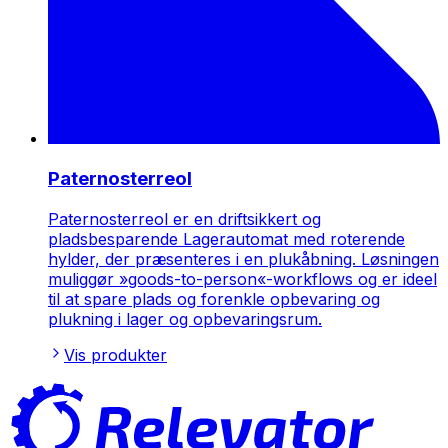
Paternosterreol
Paternosterreol er en driftsikkert og
pladsbesparende Lagerautomat med roterende
hylder, der præsenteres i en plukåbning. Løsningen
muliggør »goods-to-person«-workflows og er ideel
til at spare plads og forenkle opbevaring og
plukning i lager og opbevaringsrum.
Vis produkter