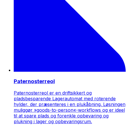
Paternosterreol
Paternosterreol er en driftsikkert og
pladsbesparende Lagerautomat med roterende
hylder, der præsenteres i en plukåbning. Løsningen
muliggør »goods-to-person«-workflows og er ideel
til at spare plads og forenkle opbevaring og
plukning i lager og opbevaringsrum.