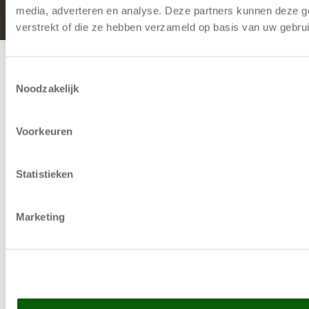
vilkår
|
Karriere
|
Vurdering af lagerautomation
|
media, adverteren en analyse. Deze partners kunnen deze g
Fortrinsret på maskiner
verstrekt of die ze hebben verzameld op basis van uw gebru
Toestemmingsselectie
Noodzakelijk
Voorkeuren
Statistieken
Marketing