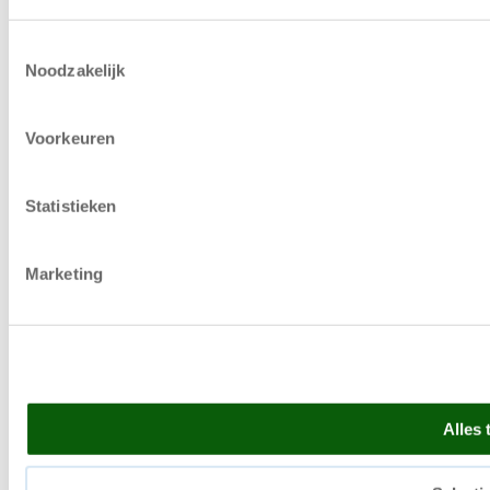
Toestemmingsselectie
Noodzakelijk
Voorkeuren
Statistieken
Marketing
Alles 